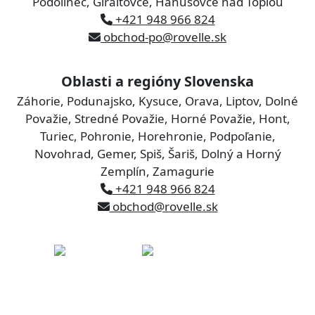
Podolínec, Giraltovce, Hanušovce nad Topľou
+421 948 966 824
obchod-po@rovelle.sk
Oblasti a regióny Slovenska
Záhorie, Podunajsko, Kysuce, Orava, Liptov, Dolné
Považie, Stredné Považie, Horné Považie, Hont,
Turiec, Pohronie, Horehronie, Podpoľanie,
Novohrad, Gemer, Spiš, Šariš, Dolný a Horný
Zemplín, Zamagurie
+421 948 966 824
obchod@rovelle.sk
rovelle slovakia s.r.o.
Železničná 320
900 41 Rovinka