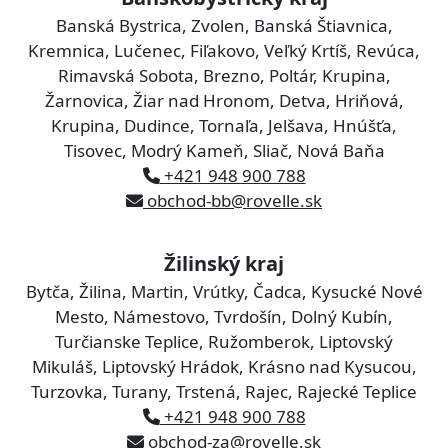
Banská Bystrica, Zvolen, Banská Štiavnica,
Kremnica, Lučenec, Fiľakovo, Veľký Krtíš, Revúca,
Rimavská Sobota, Brezno, Poltár, Krupina,
Žarnovica, Žiar nad Hronom, Detva, Hriňová,
Krupina, Dudince, Tornaľa, Jelšava, Hnúšťa,
Tisovec, Modrý Kameň, Sliač, Nová Baňa
+421 948 900 788
obchod-bb@rovelle.sk
Žilinský kraj
Bytča, Žilina, Martin, Vrútky, Čadca, Kysucké Nové
Mesto, Námestovo, Tvrdošín, Dolný Kubín,
Turčianske Teplice, Ružomberok, Liptovský
Mikuláš, Liptovský Hrádok, Krásno nad Kysucou,
Turzovka, Turany, Trstená, Rajec, Rajecké Teplice
+421 948 900 788
obchod-za@rovelle.sk