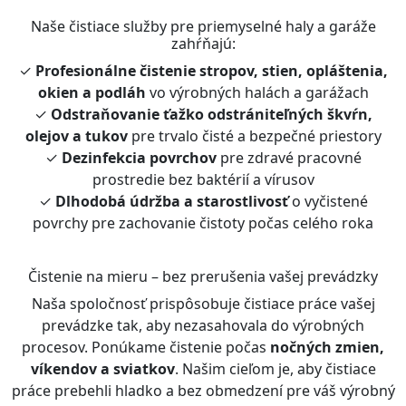
Naše čistiace služby pre priemyselné haly a garáže
zahŕňajú:
✓
Profesionálne čistenie stropov, stien, opláštenia,
okien a podláh
vo výrobných halách a garážach
✓
Odstraňovanie ťažko odstrániteľných škvŕn,
olejov a tukov
pre trvalo čisté a bezpečné priestory
✓
Dezinfekcia povrchov
pre zdravé pracovné
prostredie bez baktérií a vírusov
✓
Dlhodobá údržba a starostlivosť
o vyčistené
povrchy pre zachovanie čistoty počas celého roka
Čistenie na mieru – bez prerušenia vašej prevádzky
Naša spoločnosť prispôsobuje čistiace práce vašej
prevádzke tak, aby nezasahovala do výrobných
procesov. Ponúkame čistenie počas
nočných zmien,
víkendov a sviatkov
. Našim cieľom je, aby čistiace
práce prebehli hladko a bez obmedzení pre váš výrobný