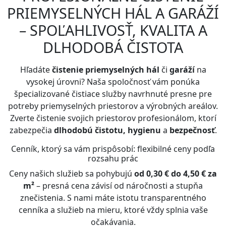
PRIEMYSELNÝCH HÁL A GARÁŽÍ
– SPOĽAHLIVOSŤ, KVALITA A
DLHODOBÁ ČISTOTA
Hľadáte
čistenie priemyselných hál
či
garáží
na
vysokej úrovni? Naša spoločnosť vám ponúka
špecializované čistiace služby navrhnuté presne pre
potreby priemyselných priestorov a výrobných areálov.
Zverte čistenie svojich priestorov profesionálom, ktorí
zabezpečia
dlhodobú čistotu, hygienu
a
bezpečnosť
.
Cenník, ktorý sa vám prispôsobí: flexibilné ceny podľa
rozsahu prác
Ceny našich služieb sa pohybujú
od 0,30 € do 4,50 € za
m²
– presná cena závisí od náročnosti a stupňa
znečistenia. S nami máte istotu transparentného
cenníka a služieb na mieru, ktoré vždy splnia vaše
očakávania.