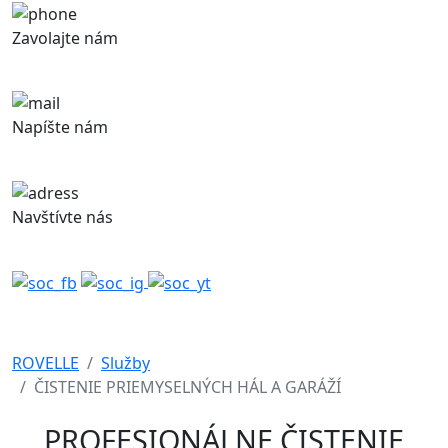
Zavolajte nám
+421 948 843 371
Napíšte nám
obchod@rovelle.sk
Navštívte nás
Železničná 320, 900 41 Rovinka
ROVELLE
Služby
ČISTENIE PRIEMYSELNÝCH HÁL A GARÁŽÍ
PROFESIONÁLNE ČISTENIE