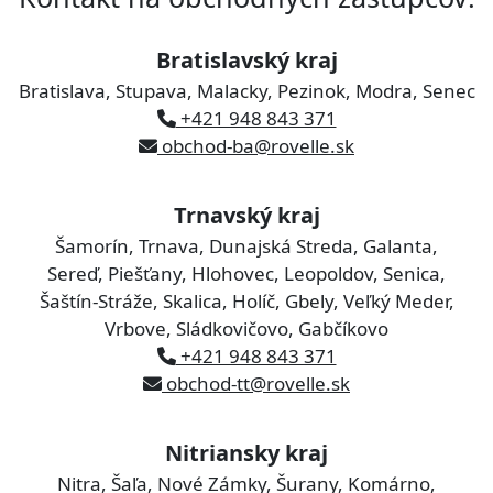
Bratislavský kraj
Bratislava, Stupava, Malacky, Pezinok, Modra, Senec
+421 948 843 371
obchod-ba@rovelle.sk
Trnavský kraj
Šamorín, Trnava, Dunajská Streda, Galanta,
Sereď, Piešťany, Hlohovec, Leopoldov, Senica,
Šaštín-Stráže, Skalica, Holíč, Gbely, Veľký Meder,
Vrbove, Sládkovičovo, Gabčíkovo
+421 948 843 371
obchod-tt@rovelle.sk
Nitriansky kraj
Nitra, Šaľa, Nové Zámky, Šurany, Komárno,