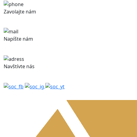
Zavolajte nám
+421 948 843 371
Napíšte nám
obchod@rovelle.sk
Navštívte nás
Železničná 320, 900 41 Rovinka