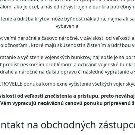
álom, ako je oceľ, a následné vystrojenie bunkra potrebný
enie a údržba krytov môže byť dosť nákladná, najmä ak sa 
vybavenia.
veľmi náročné a časovo náročné, v závislosti od veľkosti a 
oločnosťami, ktoré majú skúsenosti s čistením a údržbou 
atanie a vyčistenie vojenských bunkrov, najlepšie je sa por
 predísť neskorším problémom a ochrániť vojenské bunkre
 drahé a náročné na ďalšiu opravu či následné vypratanie a v
 ROVELLE ponúka komplexné vyčistenie všetkých vojenský
ávislosti od veľkosti znečistenia a prístupu, preto nevá
í Vám vypracujú nezáväznú cenovú ponuku pripravenú šp
ntakt na obchodných zástupc