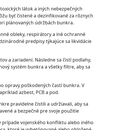
, toxických látok a iných nebezpečných
žu byť čistené a dezinfikované za rôznych
 pri plánovaných údržbách bunkra.
anné obleky, respirátory a iné ochranné
zinárodné predpisy týkajúce sa likvidácie
 a zariadení. Následne sa čistí podlahy,
ový systém bunkra a všetky filtre, aby sa
ebo opravy poškodených častí bunkra. V
príklad azbest, PCB a pod.
re pravidelne čistili a udržiavali, aby sa
avené a bezpečné pre svoje použitie
 v prípade vojenského konfliktu alebo iného
zera, ktoré je vybetónované alebo obložené