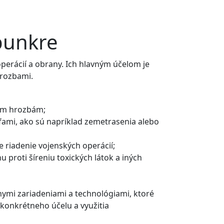
 bunkre
perácií a obrany. Ich hlavným účelom je
hrozbami.
ným hrozbám;
fami, ako sú napríklad zemetrasenia alebo
 riadenie vojenských operácií;
proti šíreniu toxických látok a iných
ymi zariadeniami a technológiami, ktoré
 konkrétneho účelu a využitia