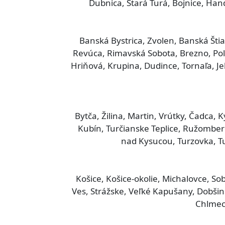
Dubnica, Stará Turá, Bojnice, Ha
Banská Bystrica, Zvolen, Banská Štia
Revúca, Rimavská Sobota, Brezno, Pol
Hriňová, Krupina, Dudince, Tornaľa, J
Bytča, Žilina, Martin, Vrútky, Čadca
Kubín, Turčianske Teplice, Ružomber
nad Kysucou, Turzovka, Tu
Košice, Košice-okolie, Michalovce, So
Ves, Strážske, Veľké Kapušany, Dobšin
Chlmec,