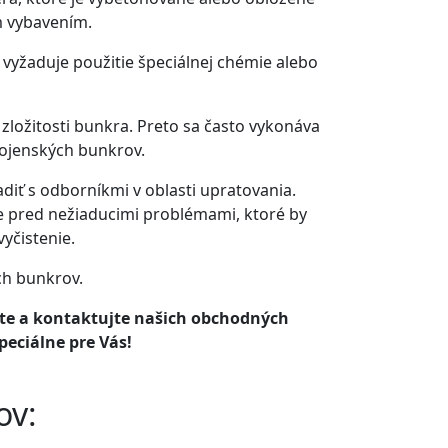
m vybavením.
vyžaduje použitie špeciálnej chémie alebo
zložitosti bunkra. Preto sa často vykonáva
vojenských bunkrov.
adiť s odborníkmi v oblasti upratovania.
 pred nežiaducimi problémami, ktoré by
yčistenie.
ch bunkrov.
hajte a kontaktujte našich obchodných
eciálne pre Vás!
ov: