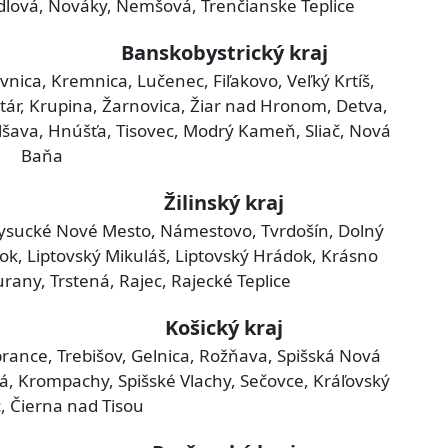
ndlová, Nováky, Nemšová, Trenčianske Teplice
Banskobystrický kraj
vnica, Kremnica, Lučenec, Fiľakovo, Veľký Krtíš,
tár, Krupina, Žarnovica, Žiar nad Hronom, Detva,
elšava, Hnúšťa, Tisovec, Modrý Kameň, Sliač, Nová
Baňa
Žilinský kraj
, Kysucké Nové Mesto, Námestovo, Tvrdošín, Dolný
ok, Liptovský Mikuláš, Liptovský Hrádok, Krásno
rany, Trstená, Rajec, Rajecké Teplice
Košický kraj
brance, Trebišov, Gelnica, Rožňava, Spišská Nová
á, Krompachy, Spišské Vlachy, Sečovce, Kráľovský
 Čierna nad Tisou