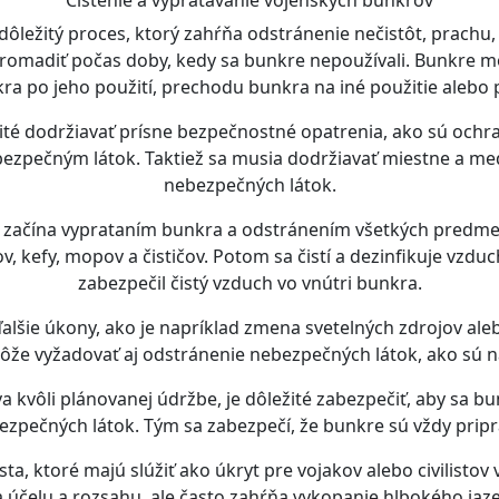
dôležitý proces, ktorý zahŕňa odstránenie nečistôt, prachu
romadiť počas doby, kedy sa bunkre nepoužívali. Bunkre mô
kra po jeho použití, prechodu bunkra na iné použitie alebo
žité dodržiavať prísne bezpečnostné opatrenia, ako sú ochr
ezpečným látok. Taktiež sa musia dodržiavať miestne a med
nebezpečných látok.
 začína vyprataním bunkra a odstránením všetkých predmetov
 kefy, mopov a čističov. Potom sa čistí a dezinfikuje vzduch
zabezpečil čistý vzduch vo vnútri bunkra.
alšie úkony, ako je napríklad zmena svetelných zdrojov al
ôže vyžadovať aj odstránenie nebezpečných látok, ako sú na
 kvôli plánovanej údržbe, je dôležité zabezpečiť, aby sa bunk
ezpečných látok. Tým sa zabezpečí, že bunkre sú vždy pripr
a, ktoré majú slúžiť ako úkryt pre vojakov alebo civilistov
dľa účelu a rozsahu, ale často zahŕňa vykopanie hlbokého ja