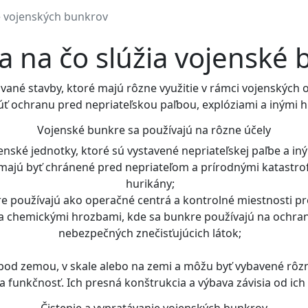
e vojenských bunkrov
a na čo slúžia vojenské
ané stavby, ktoré majú rôzne využitie v rámci vojenských o
ť ochranu pred nepriateľskou paľbou, explóziami a inými 
Vojenské bunkre sa používajú na rôzne účely
enské jednotky, ktoré sú vystavené nepriateľskej paľbe a i
 majú byť chránené pred nepriateľom a prírodnými katastro
hurikány;
re používajú ako operačné centrá a kontrolné miestnosti pre
 chemickými hrozbami, kde sa bunkre používajú na ochranu 
nebezpečných znečisťujúcich látok;
d zemou, v skale alebo na zemi a môžu byť vybavené rôzn
 funkčnosť. Ich presná konštrukcia a výbava závisia od ich
Čistenie a vypratávanie vojenských bunkrov